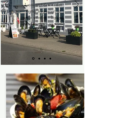
I sommertiden er det
rigtig hyggeligt at
sidde udenfor - lige på
vandkanten - og nyde
en middag eller en
drink