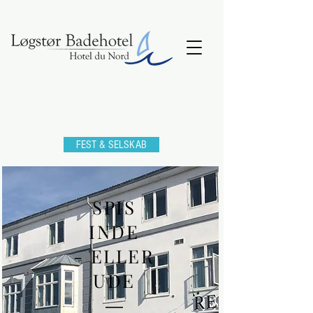
FEST & SELSKAB
SPIS
INDE
- ELLER
UDE