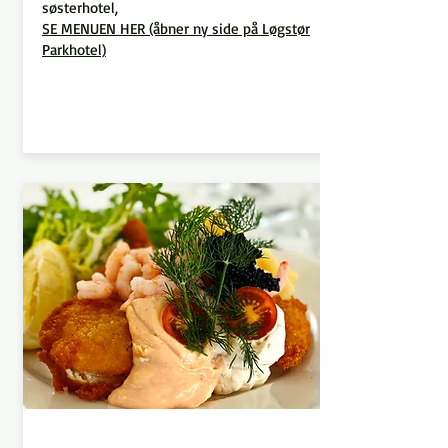
søsterhotel,
SE MENUEN HER (åbner ny side på Løgstør
Parkhotel)