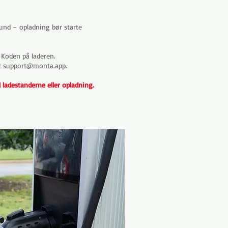
 bund – opladning bør starte
 Koden på laderen.
r
support@monta.app.
l ladestanderne eller opladning.