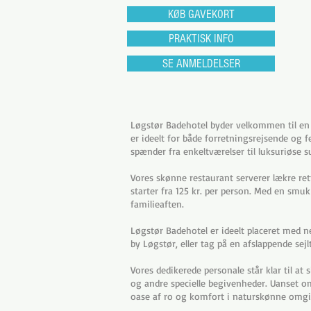
KØB GAVEKORT
PRAKTISK INFO
SE ANMELDELSER
Løgstør Badehotel byder velkommen til en 
er ideelt for både forretningsrejsende og 
spænder fra enkeltværelser til luksuriøse su
Vores skønne restaurant serverer lækre ret
starter fra 125 kr. per person. Med en smu
familieaften.
Løgstør Badehotel er ideelt placeret med n
by Løgstør, eller tag på en afslappende sej
Vores dedikerede personale står klar til at 
og andre specielle begivenheder. Uanset o
oase af ro og komfort i naturskønne omgiv