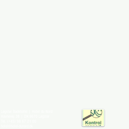
Løgstør Badehotel | Hotel du Nord
Havnevej 38 | DK-9670 Løgstør
Tel. (+45) 98 67 21 00
hotel@hotel-dunord.dk