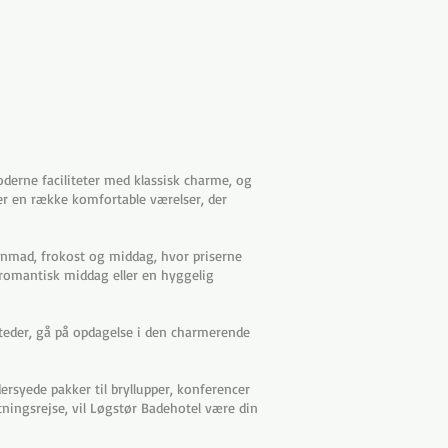
derne faciliteter med klassisk charme, og
der en række komfortable værelser, der
genmad, frokost og middag, hvor priserne
 romantisk middag eller en hyggelig
steder, gå på opdagelse i den charmerende
dersyede pakker til bryllupper, konferencer
ningsrejse, vil Løgstør Badehotel være din