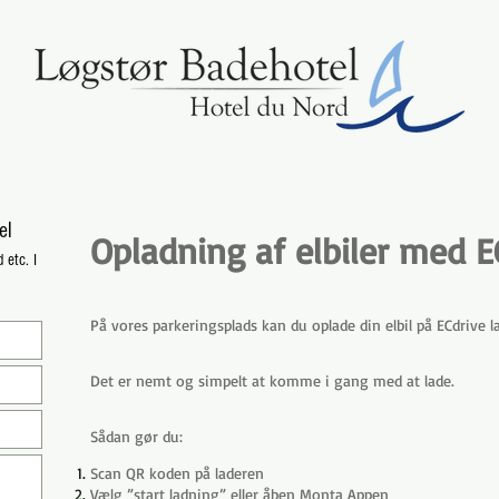
 & SELSKABER
TILBUD & OPHOLD
EVENTS
BOOK
IN
el
Opladning af elbiler med E
 etc. I
På vores parkeringsplads kan du oplade din elbil på ECdrive l
Det er nemt og simpelt at komme i gang med at lade.
Sådan gør du:
Scan QR koden på laderen
Vælg ”start ladning” eller åben Monta Appen