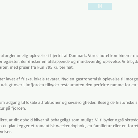
IN
uforglemmelig oplevelse i hjertet af Danmark. Vores hotel kombinerer mo
feriegæster, der ønsker en afslappende og mindeværdig oplevelse. Vi tilby
iter, med priser fra kun 795 kr. per nat.
ter lavet af friske, lokale råvarer. Nyd en gastronomisk oplevelse til mor
k udsigt over Limfjorden tilbyder restauranten den perfekte ramme for en
em adgang til lokale attraktioner og seværdigheder. Besøg de historiske 
ltur på fjorden.
sikre, at dit ophold bliver så behageligt som muligt. Vi tilbyder også skræd
m du planlægger et romantisk weekendophold, en familietur eller en forret
elser.